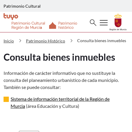
Patrimonio Cultural
Buscar
menu
search
Patrimonio Histórico Consulta biene
chevron_right
chevron_right
Consulta bienes inmuebles
Inicio
Patrimonio Histórico
Consulta bienes inmuebles
Información de carácter informativo que no sustituye la
consulta del planeamiento urbanístico de cada municipio.
También se puede consultar:
Sistema de información territorial de la Región de
Murcia
(área Educación y Cultura)