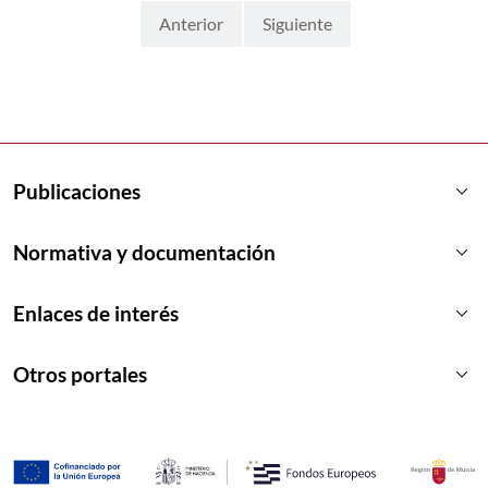
Anterior
Siguiente
keyboard_arrow_down
Publicaciones
keyboard_arrow_down
Normativa y documentación
keyboard_arrow_down
Enlaces de interés
keyboard_arrow_down
Otros portales