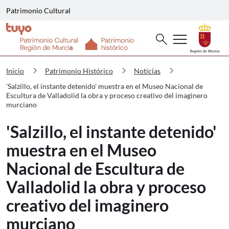
Patrimonio Cultural
Buscar
menu
search
Patrimonio Histórico 'Salzillo, el in
chevron_right
chevron_right
chevron_right
Inicio
Patrimonio Histórico
Noticias
'Salzillo, el instante detenido' muestra en el Museo Nacional de
Escultura de Valladolid la obra y proceso creativo del imaginero
murciano
'Salzillo, el instante detenido'
muestra en el Museo
Nacional de Escultura de
Valladolid la obra y proceso
creativo del imaginero
murciano